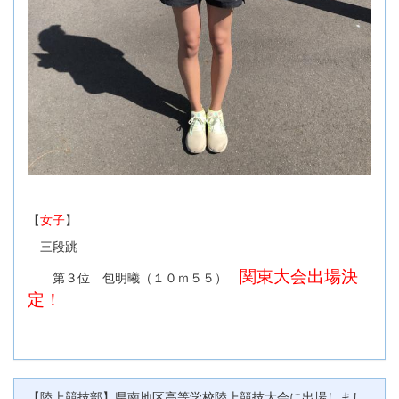
【
女子
】
三段跳
関東大会出場決
第３位 包明曦（１０ｍ５５）
定！
【陸上競技部】県南地区高等学校陸上競技大会に出場しまし