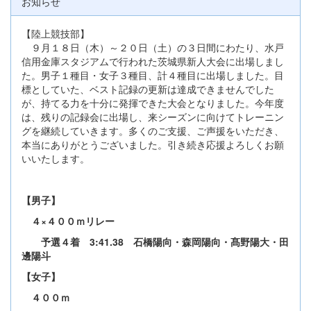
お知らせ
【陸上競技部】
９月１８日（木）～２０日（土）の３日間にわたり、水戸
信用金庫スタジアムで行われた茨城県新人大会に出場しまし
た。男子１種目・女子３種目、計４種目に出場しました。目
標としていた、ベスト記録の更新は達成できませんでした
が、持てる力を十分に発揮できた大会となりました。今年度
は、残りの記録会に出場し、来シーズンに向けてトレーニン
グを継続していきます。多くのご支援、ご声援をいただき、
本当にありがとうございました。引き続き応援よろしくお願
いいたします。
【男子】
４×４００ｍリレー
予選４着 3:41.38 石橋陽向・森岡陽向・髙野陽大・田
邊陽斗
【女子】
４００ｍ