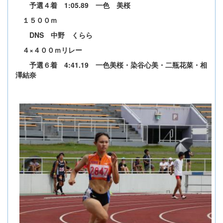
予選４着 1:05.89 一色 美桜
１５００ｍ
DNS 中野 くらら
４×４００ｍリレー
予選６着 4:41.19 一色美桜・染谷心美・二瓶花菜・相
澤結奈