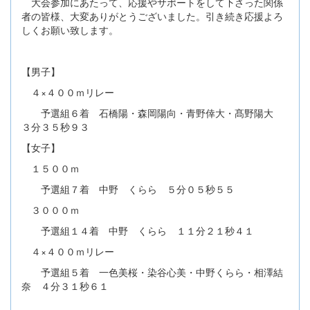
大会参加にあたって、応援やサポートをして下さった関係
者の皆様、大変ありがとうございました。引き続き応援よろ
しくお願い致します。
【男子】
４×４００ｍリレー
予選組６着 石橋陽・森岡陽向・青野倖大・髙野陽大
３分３５秒９３
【女子】
１５００ｍ
予選組７着 中野 くらら ５分０５秒５５
３０００ｍ
予選組１４着 中野 くらら １１分２１秒４１
４×４００ｍリレー
予選組５着 一色美桜・染谷心美・中野くらら・相澤結
奈 ４分３１秒６１