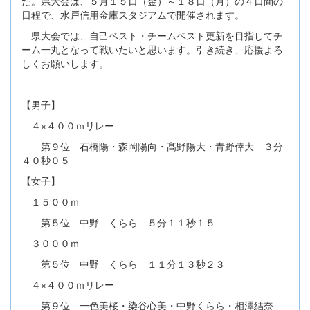
た。県大会は、５月１５日（金）～１８日（月）の４日間の
日程で、水戸信用金庫スタジアムで開催されます。
県大会では、自己ベスト・チームベスト更新を目指してチ
ーム一丸となって戦いたいと思います。引き続き、応援よろ
しくお願いします。
【男子】
４×４００ｍリレー
第９位 石橋陽・森岡陽向・髙野陽大・青野倖大 ３分
４０秒０５
【女子】
１５００ｍ
第５位 中野 くらら ５分１１秒１５
３０００ｍ
第５位 中野 くらら １１分１３秒２３
４×４００ｍリレー
第９位 一色美桜・染谷心美・中野くらら・相澤結奈