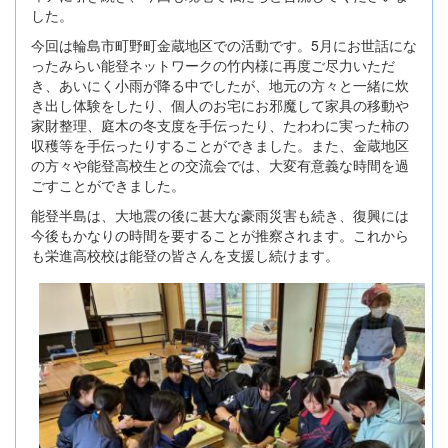
した。
今回は輪島市町野町金蔵地区での活動です。5月にお世話にな
ったみらい能登ネットワークの竹内様に再度ご尽力いただ
き、あいにく小雨が降る中でしたが、地元の方々と一緒に炊
き出し体験をしたり、個人のお宅にお邪魔して家具の移動や
家財整理、庭木の冬支度を手伝ったり、たわわに実った柿の
収穫等を手伝ったりすることができました。また、金蔵地区
の方々や能登高校生との交流会では、大変有意義な時間を過
ごすことができました。
能登半島は、大地震の後に甚大な豪雨災害も続き、復興には
今後もかなりの時間を要することが推察されます。これから
も栄進高校校は能登の皆さんを支援し続けます。