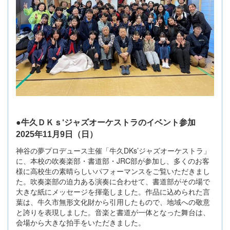
●牛久ＤＫｓ‘ジャズオーケストラのイベント参加
2025年11月9日（日）
神谷の夢プロデュース主催「牛久DKs’ジャズオーケストラ」
に、本校の吹奏楽部・書道部・JRC部が参加し、多くのお客
様に高校生の素晴らしいパフォーマンスをご覧いただきまし
た。吹奏楽部の迫力ある演奏に合わせて、書道部がその場で
大きな紙にメッセージを揮毫しました。作品に込められた言
葉は、牛久市無形文化財から引用したもので、地域への敬意
と誇りを表現しました。音楽と書道が一体となった舞台は、
会場から大きな拍手をいただきました。