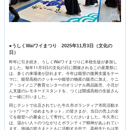
●うしくWaiワイまつり 2025年11月3日（文化の
日）
昨年に引き続き、うしくWaiワイまつりに本校生徒が参加し
ました。毎年11月3日の文化の日に開催されるこの産業祭に
は、多くの来場者が訪れます。今年は能登の復興支援をテー
マに、能登高校のクッキーや能登の物産の販売に加え、ケニ
ア・コイノニア教育センターのオリジナル商品販売、小児が
ん支援のレモネードスタンドを、つくば開成高校の生徒さん
と一緒に行いました。
同じテントで出店されていた牛久市ボランティア市民活動ネ
ットワーク「ゆめまちネット」の皆さまが、当日の売上の全
てを能登への募金として寄付してくださいました。牛久市に
は、温かい人々のつながりとボランティア精神があふれてい
ます。地域の皆さまとともに活動する中で、高校生たちは学