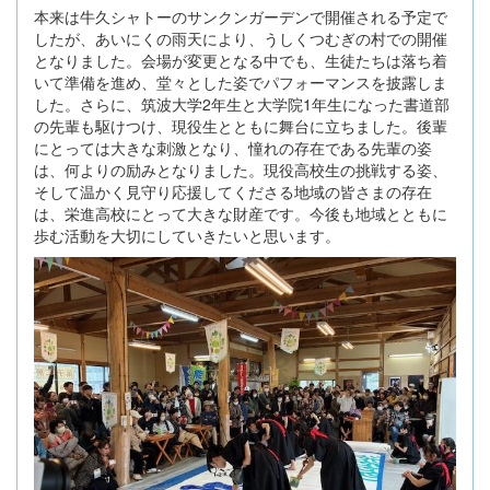
本来は牛久シャトーのサンクンガーデンで開催される予定で
したが、あいにくの雨天により、うしくつむぎの村での開催
となりました。会場が変更となる中でも、生徒たちは落ち着
いて準備を進め、堂々とした姿でパフォーマンスを披露しま
した。さらに、筑波大学2年生と大学院1年生になった書道部
の先輩も駆けつけ、現役生とともに舞台に立ちました。後輩
にとっては大きな刺激となり、憧れの存在である先輩の姿
は、何よりの励みとなりました。現役高校生の挑戦する姿、
そして温かく見守り応援してくださる地域の皆さまの存在
は、栄進高校にとって大きな財産です。今後も地域とともに
歩む活動を大切にしていきたいと思います。