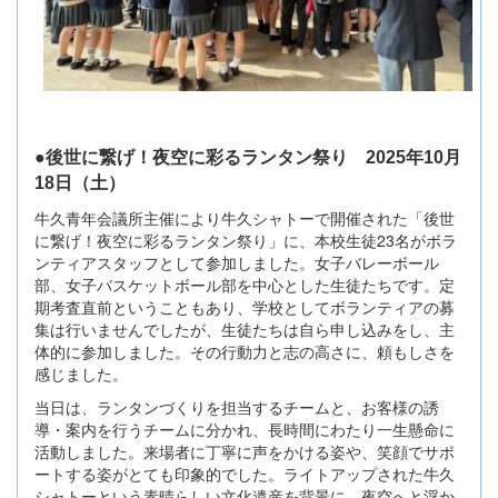
●後世に繋げ！夜空に彩るランタン祭り 2025年10月
18日（土）
牛久青年会議所主催により牛久シャトーで開催された「後世
に繋げ！夜空に彩るランタン祭り」に、本校生徒23名がボラ
ンティアスタッフとして参加しました。女子バレーボール
部、女子バスケットボール部を中心とした生徒たちです。定
期考査直前ということもあり、学校としてボランティアの募
集は行いませんでしたが、生徒たちは自ら申し込みをし、主
体的に参加しました。その行動力と志の高さに、頼もしさを
感じました。
当日は、ランタンづくりを担当するチームと、お客様の誘
導・案内を行うチームに分かれ、長時間にわたり一生懸命に
活動しました。来場者に丁寧に声をかける姿や、笑顔でサポ
ートする姿がとても印象的でした。ライトアップされた牛久
シャトーという素晴らしい文化遺産を背景に、夜空へと浮か