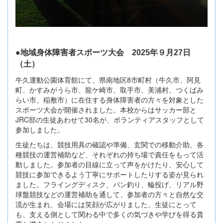
●地域身体障害者スポーツ大会 2025年９月27日
（土）
牛久運動公園体育館にて、県南地区8市町村（牛久市、阿見
町、かすみがうら市、龍ケ崎市、取手市、美浦村、つくばみ
らい市、稲敷市）に在住する身体障害者の方々を対象とした
スポーツ大会が開催されました。本校からはサッカー部と
JRC部の生徒あわせて30名が、ボランティアスタッフとして
参加しました。
生徒たちは、競技用具の確認や準備、玄関での移動介助、各
種競技の運営補助など、それぞれの持ち場で責任をもって活
動しました。参加者の目線に立って声をかけたり、安心して
競技に参加できるよう丁寧にサポートしたりする姿が見られ
ました。フライングディスク、パン釣り、輪投げ、リアル野
球盤競技などの運営補助を通して、参加者の方々と自然な交
流が生まれ、会場には笑顔が広がりました。生徒にとって
も、支える側として関わる中で多くの気づきや学びを得る貴