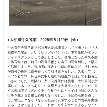
●大相撲牛久巡業 2025年８月29日（金）
牛久青年会議所創立40周年の記念事業として開催された「大
相撲牛久場所」というビッグイベントに、本校生徒がボラン
ティアスタッフとして参加しました。会場となった牛久市総
合体育館では、前日の設営準備から当日の運営補助まで幅広
く活動しました。来場者の案内や土俵の解体など、それぞれ
が自分の役割に責任をもって取り組みました。スタッフTシ
ャツを着て精一杯仕事に取り組む高校生の姿はとても頼もし
いものでした。近隣の二所ノ関部屋には横綱・大の里関が所
属していることもあり、牛久場所は大盛況となりました。多
くの来場者でにぎわう中、生徒たちにとっては地域の大きな
行事を支える貴重な経験となりました。今回の活動を通し
て、地域とつながりながら社会に貢献することの意義を実感
することができました。これからも牛久市のさまざまなイベ