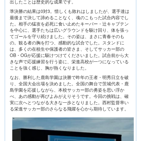
出したことは歴史的な成果です。
準決勝の結果は0対3。惜しくも敗れはしましたが、選手達は
最後まで決して諦めることなく、魂のこもった試合内容でし
た。相手の猛攻を必死に食い止めたキーパー・辻キャプテン
を中心に、選手たちは広いグラウンドを駆け回り、体を張っ
てゴールを守り続けました。その姿は、まさに青春そのも
の。観る者の胸を打つ、感動的な試合でした。スタンドに
は、多くの在校生や保護者の皆さま、そしてサッカー部の
OB・OGが応援に駆けつけてくださいました。試合前から大
きな声で応援練習を行う姿に、栄進高校が一つになっている
ことを強く感じ、胸が熱くなりました。
なお、勝利した鹿島学園は決勝で昨年の王者・明秀日立を破
り、全国大会出場を決めました。全国の舞台で茨城代表・鹿
島学園を応援しながら、本校サッカー部の勇姿を思い浮か
べ、あの感動が再びよみがえりそうです。今回の挑戦は、確
実に次へとつながる大きな一歩となりました。西村監督率い
る栄進サッカー部のさらなる飛躍を心から期待しています。