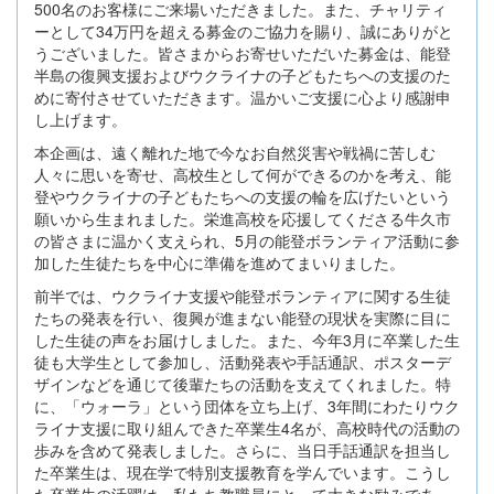
500名のお客様にご来場いただきました。また、チャリティ
ーとして34万円を超える募金のご協力を賜り、誠にありがと
うございました。皆さまからお寄せいただいた募金は、能登
半島の復興支援およびウクライナの子どもたちへの支援のた
めに寄付させていただきます。温かいご支援に心より感謝申
し上げます。
本企画は、遠く離れた地で今なお自然災害や戦禍に苦しむ
人々に思いを寄せ、高校生として何ができるのかを考え、能
登やウクライナの子どもたちへの支援の輪を広げたいという
願いから生まれました。栄進高校を応援してくださる牛久市
の皆さまに温かく支えられ、5月の能登ボランティア活動に参
加した生徒たちを中心に準備を進めてまいりました。
前半では、ウクライナ支援や能登ボランティアに関する生徒
たちの発表を行い、復興が進まない能登の現状を実際に目に
した生徒の声をお届けしました。また、今年3月に卒業した生
徒も大学生として参加し、活動発表や手話通訳、ポスターデ
ザインなどを通じて後輩たちの活動を支えてくれました。特
に、「ウォーラ」という団体を立ち上げ、3年間にわたりウク
ライナ支援に取り組んできた卒業生4名が、高校時代の活動の
歩みを含めて発表しました。さらに、当日手話通訳を担当し
た卒業生は、現在学で特別支援教育を学んでいます。こうし
た卒業生の活躍は、私たち教職員にとって大きな励みであ