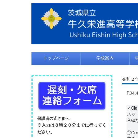
トップページ
学校案内
令和２
R04.
＜Cl
スマ
保護者の皆さまへ
iPa
※入力は８時２０分までに行ってく
ださい。
①G