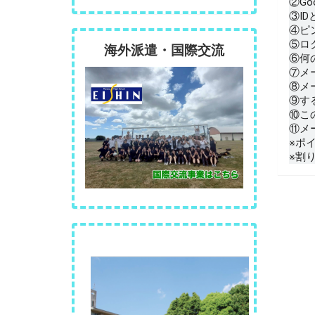
②G
③I
④ピ
⑤ロ
海外派遣・国際交流
⑥何
⑦メ
⑧メ
⑨す
⑩こ
⑪メ
※ポ
※割