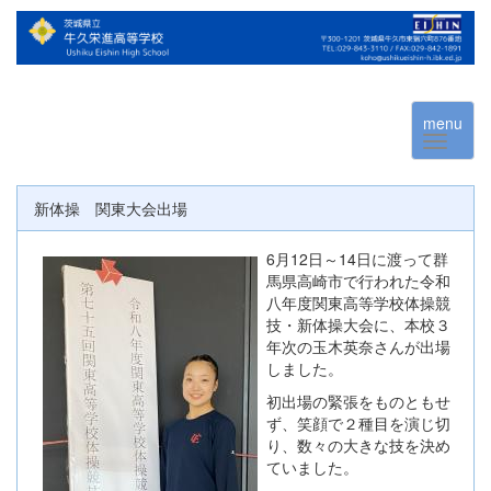
menu
新体操 関東大会出場
6月12日～14日に渡って群
馬県高崎市で行われた令和
八年度関東高等学校体操競
技・新体操大会に、本校３
年次の玉木英奈さんが出場
しました。
初出場の緊張をものともせ
ず、笑顔で２種目を演じ切
り、数々の大きな技を決め
ていました。