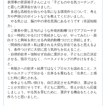
表理事の菅原裕子さんにより「子どものやる気コーチング」
と題した講演会がありました。
多感な高校生が自らやる気になる環境作りについて、考え
方や声掛けのポイントなどを教えてくださいました。
やる気とは、脳の中の潜在意識にあるそうです（非認知能
力）。
ご褒美や脅し文句のような外発的動機づけでアプローチす
ると一時的にやるだけで長続きしないが、やってみたい・面
白そうと興味を持たせる内発的動機づけだと持続します。
・関係性の欲求＝私は愛される大切な存在であると思えるよ
う、条件つけずに大切に思う気持ちを伝えること。
・自律的欲求＝強制せず自由に選択させ、子どもに自己決定
させる。指示ではなく、ペースメイキングの声かけをするこ
と。
・有能さへの欲求＝結果ではなくプロセスを認めること。ス
モールステップで分かる・出来るを重ねると「出来た」と感
じた時に満たされる。
命令よりも問い掛けを。自己決定させる声掛け、選ばせる
ことが大切だそうです。子どもに質問し、答えが出たら応援
しましょう。やる気を育むために、選択する機会をたくさん
作ろうと思いました。