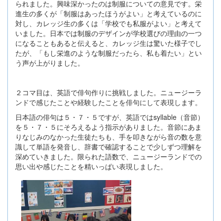
られました。興味深かったのは制服についての意見です。栄
進生の多くが「制服はあったほうがよい」と考えているのに
対し、カレッジ生の多くは「学校でも私服がよい」と考えて
いました。日本では制服のデザインが学校選びの理由の一つ
になることもあると伝えると、カレッジ生は驚いた様子でし
たが、「もし栄進のような制服だったら、私も着たい」とい
う声が上がりました。
２コマ目は、英語で俳句作りに挑戦しました。ニュージーラ
ンドで感じたことや経験したことを俳句にして表現します。
日本語の俳句は５・７・５ですが、英語ではsyllable（音節）
を５・７・５にそろえるよう指示がありました。音節にあま
りなじみのなかった生徒たちも、手を叩きながら音の数を意
識して単語を発音し、辞書で確認することで少しずつ理解を
深めていきました。限られた語数で、ニュージーランドでの
思い出や感じたことを精いっぱい表現しました。