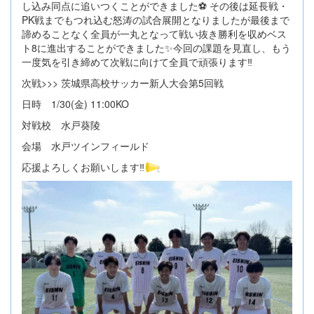
し込み同点に追いつくことができました⚽️ その後は延長戦・
PK戦までもつれ込む怒涛の試合展開となりましたが最後まで
諦めることなく全員が一丸となって戦い抜き勝利を収めベス
ト8に進出することができました✨今回の課題を見直し、もう
一度気を引き締めて次戦に向けて全員で頑張ります‼️
次戦>>> 茨城県高校サッカー新人大会第5回戦
日時 1/30(金) 11:00KO
対戦校 水戸葵陵
会場 水戸ツインフィールド
応援よろしくお願いします‼️